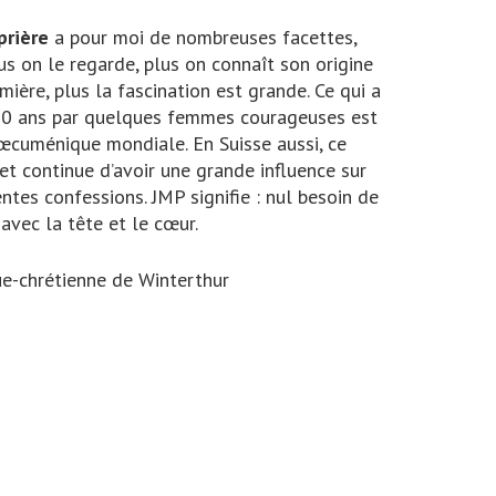
prière
a pour moi de nombreuses facettes,
us on le regarde, plus on connaît son origine
umière, plus la fascination est grande. Ce qui a
 130 ans par quelques femmes courageuses est
œcuménique mondiale. En Suisse aussi, ce
t continue d’avoir une grande influence sur
ntes confessions. JMP signifie : nul besoin de
avec la tête et le cœur.
ue-chrétienne de Winterthur