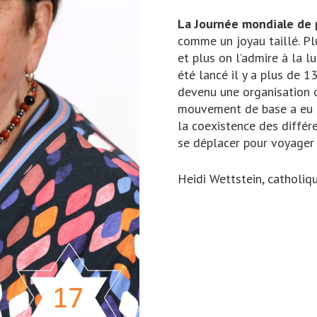
La Journée mondiale de 
comme un joyau taillé. Pl
et plus on l’admire à la l
été lancé il y a plus de
devenu une organisation 
mouvement de base a eu e
la coexistence des différe
se déplacer pour voyager 
Heidi Wettstein, catholiq