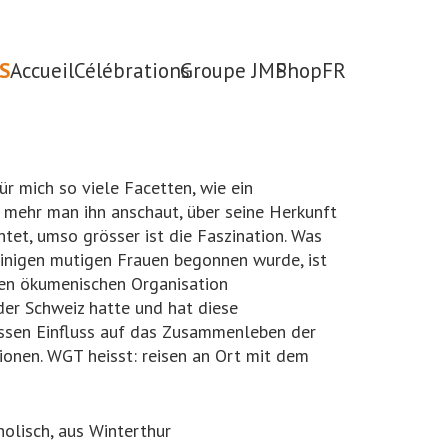
S
Accueil
Célébrations
Groupe JMP
Shop
FR
ür mich so viele Facetten, wie ein
je mehr man ihn anschaut, über seine Herkunft
htet, umso grösser ist die Faszination. Was
einigen mutigen Frauen begonnen wurde, ist
en ökumenischen Organisation
der Schweiz hatte und hat diese
ssen Einfluss auf das Zusammenleben der
onen. WGT heisst: reisen an Ort mit dem
holisch, aus Winterthur