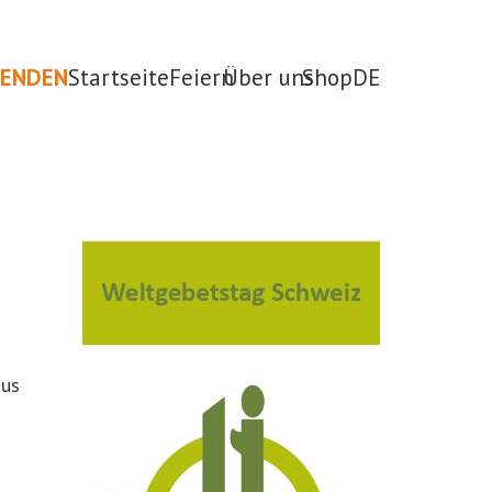
PENDEN
Startseite
Feiern
Über uns
Shop
DE
aus